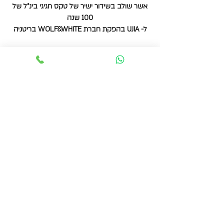
אשר שולב בשידור ישיר של טקס חגיגי בינ"ל של
100 שנה
ל- UJIA בהפקת חברת WOLF&WHITE בריטניה
הסרטון משודר בטיים קוד: 24:20
UJIA Centenary Celebration