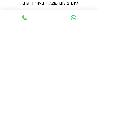
ליום צילום מוצלח באווירה טובה
עריכה
כל האלמנטים מתחברים בחדר העריכה
- אריזה גרפית, אנימציות, עיצוב פס קול או
קריינות - לכדי סרטון מושלם עבורכם
מוזמנים ליצור קשר
054-5571722
camilla@the-set-
filmstudio.com