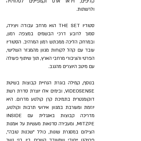
קליפים, וידאו ארט וקמפיינים לטלוויזיה
ולרשתות.
סטודיו THE SET הוא מרחב עבודה ויצירה,
סמוך לרובע דרכי הבשמים במצפה רמון,
ובמרחק הליכה ממכתש רמון המרהיב. הסטודיו
עובד עם קהל לקוחות מגוון מהמגזר השלישי,
הפרטי והציבורי מרחבי הארץ, תוך שיתוף פעולה
עם מיטב היוצרים מהנגב.
בנוסף
,
קמילה בוגרת הנחיית קבוצות בשיטת
VIDEOSENSE, ובימים אלו יוצרת סדרת רשת
דוקומנטרית בתמיכת קרן קולנוע מדרום. היא
יוזמת ומעורבת במגוון אירועי תרבות וקולנוע,
מדריכה קבוצות באנגלית עם INSIDE
MITZPE, ומעבירה סדנאות מעשיות על אמנות
הצילום במסגרת שונות, כולל "שכנות טובה",
פרויקט ייחודי שמעודד קשרים בין בני נוער